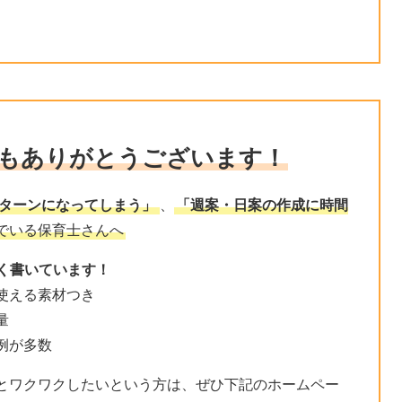
つもありがとうございます！
ターンになってしまう」
、
「週案・日案の作成に時間
でいる保育士さんへ
く書いています！
使える素材つき
量
例が多数
とワクワクしたいという方は、ぜひ下記のホームペー