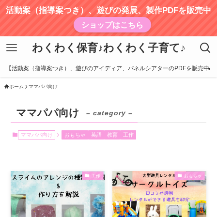
活動案（指導案つき）、遊びの発展、製作PDFを販売中
ショップはこちら
わくわく保育♪わくわく子育て♪
【活動案（指導案つき）、遊びのアイディア、パネルシアターのPDFを販売中
ホーム
ママパパ向け
ママパパ向け
– category –
ママパパ向け
おもちゃ
英語
教育
工作
工作
おもちゃ